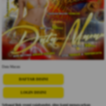
Data Macau
DAFTAR DISINI
LOGIN DISINI
Sebagai link resmi rajabandot, situs kami menawarkan