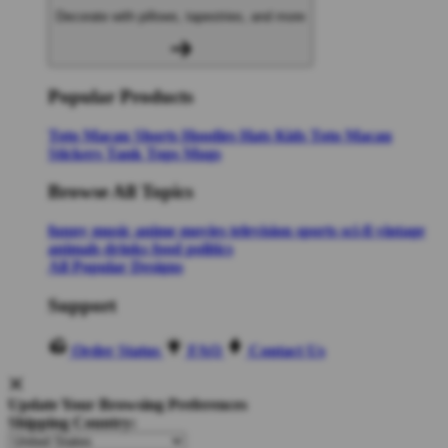
Decorate with pillows, tapestries, and more
Popular Products
Toto Macau
Shorts
Hoodies
Hats
Kids Toto Macau
Stickers
Tank Tops
Mugs
Browse All Topics
funny
music
anime
movies
television
sports
sci-fi
vintage
animals
drinks
food
politics
All Popular Designs
Support
Order Status
FAQ
Contact Us
Update Your Browsing Preferences
Shipping Country: