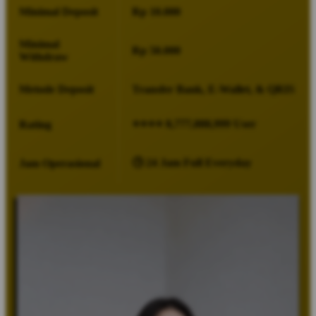
Minimal Deposit
Rp 10.000
Minimal
Rp 50.000
Withdraw
Metode Deposit
Transfer Bank, E-Wallet, & QRIS
⭐⭐⭐⭐ 8,777,888,999 User
Rating
🕒 24 Jam Full Everyday
Jam Operasional