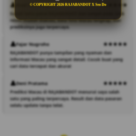
Rizal Firmansyah
© COPYRIGHT 2026 RAJABANDOT X Seo Do
Sudah lama pakai RAJABANDOT dan sangat puas. Link
resmi mudah diakses, data Toto Macau lengkap, dan
prediksinya juga terpercaya.
Fajar Nugroho
RAJABANDOT punya tampilan yang nyaman dan
informasi Macau yang sangat detail. Cocok buat yang
cari data tercepat dan akurat
Deni Pratama
Prediksi Macau di RAJABANDOT menurut saya salah
satu yang paling terpercaya. Result dan data pasaran
selalu update tanpa telat.