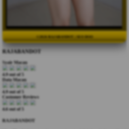
©2026 RAJABANDOT | SEO DOO
RAJABANDOT
Syair Macau
4.9 out of 5
Data Macau
4.9 out of 5
Customer Reviews
4.6 out of 5
RAJABANDOT