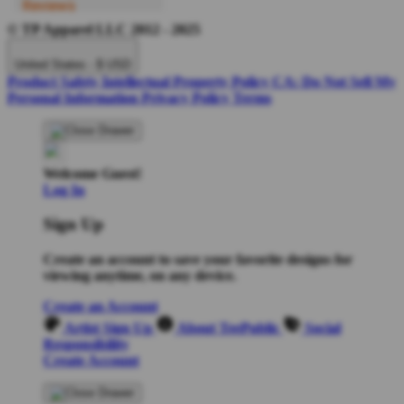
© TP Apparel LLC 2012 - 2025
United States - $ USD
Product Safety
Intellectual Property Policy
CA: Do Not Sell My
Personal Information
Privacy Policy
Terms
Welcome Guest!
Log In
Sign Up
Create an account to save your favorite designs for
viewing anytime, on any device.
Create an Account
Artist Sign Up
About TeePublic
Social
Responsibility
Create Account