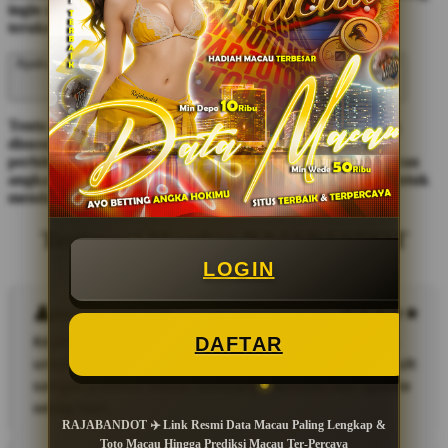
ingin menyusun strategi taruhan yang lebih cerdas dan
terukur.
Apakah tersedia prediksi macau yang bisa diandalkan di situs ini?
Tentu saja! Kami menyediakan fitur prediksi macau yang
disusun menggunakan analisis statistik mendalam dan
perhitungan matematis. Anda bisa menggabungkan bocoran
angka macau yang kami berikan dengan intuisi pribadi untuk
mendapatkan hasil maksimal di setiap sesi permainan.
Testimoni Member RAJABANDOT
LOGIN
Andika Saputra
RAJABANDOT ✈️ benar-benar jadi pilihan utama saya
DAFTAR
untuk cari data Macau paling lengkap. Mulai dari result
sampai prediksi Macau semuanya tersedia dan update
setiap hari.
RAJABANDOT ✈️ Link Resmi Data Macau Paling Lengkap &
Toto Macau Hingga Prediksi Macau Ter-Percaya