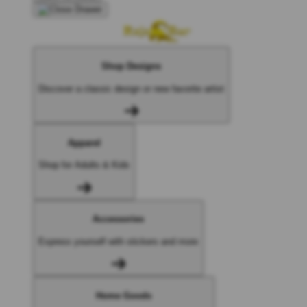
Shop Designs
Discover a classic design or new favorite artist
Apparel
Shop for Adults & Kids
Accessories
Express yourself with stickers and more
Home Goods